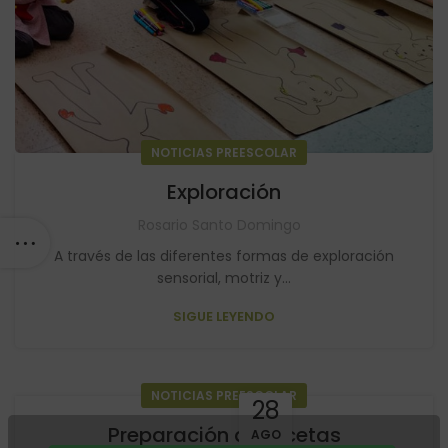
NOTICIAS PREESCOLAR
Exploración
Rosario Santo Domingo
A través de las diferentes formas de exploración
sensorial, motriz y...
SIGUE LEYENDO
NOTICIAS PREESCOLAR
28
Preparación de recetas
AGO