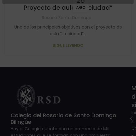
28
Proyecto de aula “La ciudad”
AGO
Rosario Santo Domingo
Uno de los principales objetivos con el proyecto de
aula “La ciudad”...
SIGUE LEYENDO
M
d
s
In
Colegio del Rosario de Santo Domingo
Bilingüe
El
C
Hoy el Colegio cuenta con un promedio de Mil
estudiantes que se forman con una propuesta