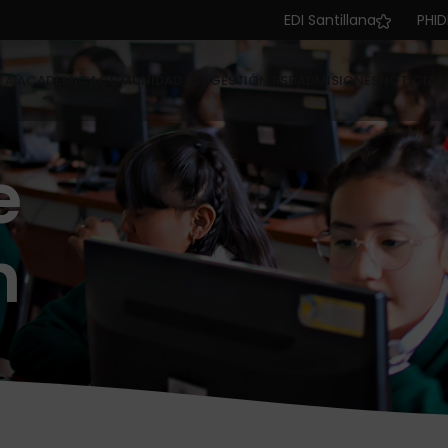
EDI Santillana
PHID
TA ACADEMICA
COMUNIDAD RSD
GESTIÓN RSD
ADMISIONES
NOTICIAS
e
n