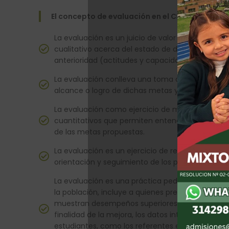
El concepto de evaluación en el CRSD integra l
La evaluación es un juicio de valor por el cual 
cualitativo acerca del estado de desarrollo de l
anterioridad (actitudes y capacidades).
La evaluación conlleva una toma de decisiones 
alcance o logro de dichas metas y su respectiv
La evaluación como ejercicio de medición se ex
cuantitativos que permiten entender el análisis g
de las metas propuestas.
La evaluación es un ejercicio de recolección de 
orientación y seguimiento de los procesos de des
La evaluación es una práctica pedagógica cuyo 
la población, incluye a quienes presentan debil
muestran desempeños superiores. Son igualment
finalidad de la mejora, los datos internos de la
estudiantes, como los referentes externos a niv