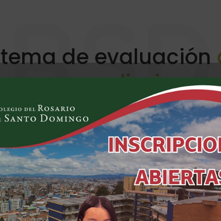
RSD
stema de evaluación
aprendizaje
Evaluar es valorar el desarrollo del estudiante
 educativo y el proceso de
tes, sus familias y a la
ativa que permite al
acerse cada vez más