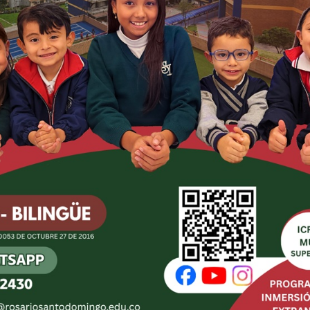
os siguientes aspectos:
se emite un concepto
as metas establecidas con
que permite determinar el
a estrategia de mejoramiento.
presa en términos
lobal del grado de desarrollo
información para la
arrollo de los estudiantes.
objetivo es la mejora de toda
idades como a quienes
e importantes, para la
 evaluación del desempeño de
el Congregacional, nacional e
El sistema integrado de evaluaci