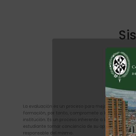
Si
La evaluación es un proceso para mejorar el servicio
formación, por tanto, compromete a las y los estudian
institución. Es un proceso inherente a la acción educ
estudiante tomar conciencia de su aprendizaje y h
responsable del mismo.