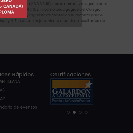
5, (Art. 2.3.3.3.3.1 a 2.3.3.3.3.18), como normativa vigente para
creto 1421 de 2017; 3. El modelo pedagógico del Colegio:
s y valores: Una propuesta de formación humanista para el
cano”
y 4. El plan de mejoramiento a partir de resultados de
aces Rápidos
Certificaciones
SANTILLANA
IAS
KAY
ndario de eventos