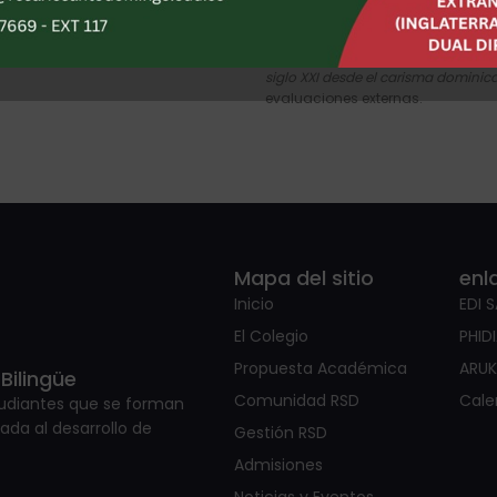
referentes: 1. El Decreto 1075 de 201
la educación colombiana; 2. El De
“Desarrollo integral de capacidade
siglo XXI desde el carisma domini
evaluaciones externas.
Mapa del sitio
enl
Inicio
EDI 
El Colegio
PHID
Propuesta Académica
ARU
Bilingüe
Comunidad RSD
Cale
tudiantes que se forman
ada al desarrollo de
Gestión RSD
Admisiones