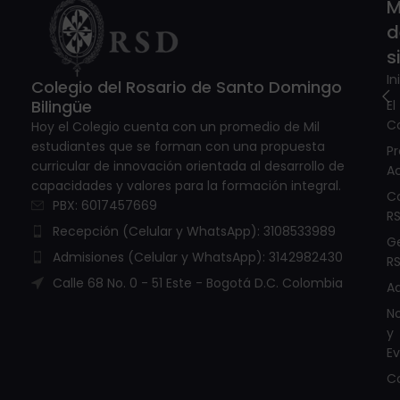
M
d
s
In
Colegio del Rosario de Santo Domingo
Bilingüe
El
C
Hoy el Colegio cuenta con un promedio de Mil
estudiantes que se forman con una propuesta
P
curricular de innovación orientada al desarrollo de
A
capacidades y valores para la formación integral.
C
PBX: 6017457669
R
Recepción (Celular y WhatsApp): 3108533989
G
Admisiones (Celular y WhatsApp): 3142982430
R
Calle 68 No. 0 - 51 Este - Bogotá D.C. Colombia
A
No
y
E
C