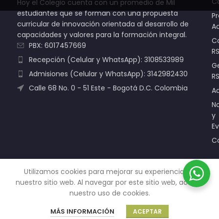
C
Hoy el Colegio cuenta con un promedio de Mil
estudiantes que se forman con una propuesta
P
curricular de innovación orientada al desarrollo de
A
capacidades y valores para la formación integral.
C
PBX: 6017457669
R
Recepción (Celular y WhatsApp): 3108533989
G
Admisiones (Celular y WhatsApp): 3142982430
R
Calle 68 No. 0 - 51 Este - Bogotá D.C. Colombia
A
No
y
E
C
Utilizamos cookies para mejorar su experiencia en
nuestro sitio web.
Al navegar por este sitio web, acepta
Todos los derechos reservados. © Copyright 2005 - 2026 |
nuestro uso de cookies.
Políticas de Protección de datos personales – RSD
Sitio creado por
Internet Ya
.
MÁS INFORMACIÓN
ACEPTAR