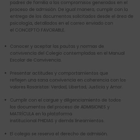
p
adres de familia
a
los
compromisos generados en el
proceso de admisión
. De igual manera, cumplir con la
entrega de los documentos
solicitados desde el área de
psicología, detallado
s
en el correo enviado con
el
CONCEPTO FAVORABLE
.
Conocer
y aceptar las pautas y normas de
convivencia
del
Colegio
contempladas en el
M
anual
Escolar de Convivencia
.
Presentar actitudes y comportamientos que
reflejen
una sana convivencia en
coherencia con
los
valores
Rosaristas
: Verdad, Libertad, Justicia y Amor.
Cumplir
con el cargue y diligenciamiento de
todos
los
document
os del proceso
de ADMISIONES y
MATRÍCULA
en la
plataforma
institucional
PHIDIAS
y
demás
lineamientos
.
El colegio se reserva el derecho de admisión.