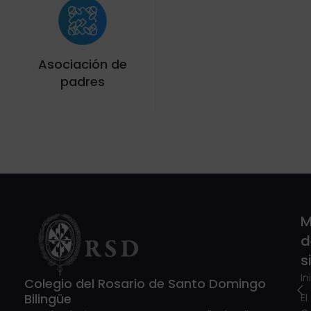
Asociación de
padres
M
d
s
In
Colegio del Rosario de Santo Domingo
Bilingüe
El