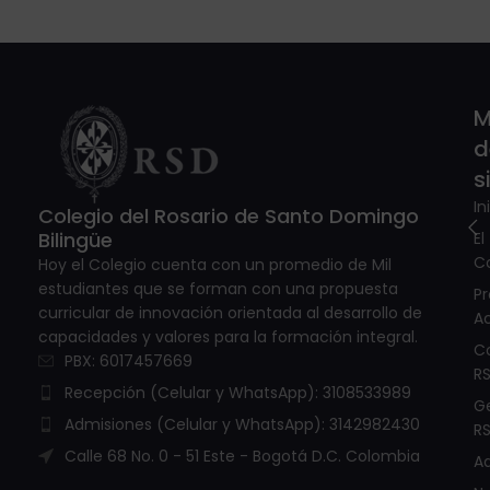
M
d
s
In
Colegio del Rosario de Santo Domingo
Bilingüe
El
C
Hoy el Colegio cuenta con un promedio de Mil
estudiantes que se forman con una propuesta
P
curricular de innovación orientada al desarrollo de
A
capacidades y valores para la formación integral.
C
PBX: 6017457669
R
Recepción (Celular y WhatsApp): 3108533989
G
Admisiones (Celular y WhatsApp): 3142982430
R
Calle 68 No. 0 - 51 Este - Bogotá D.C. Colombia
A