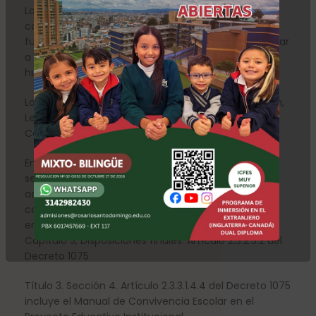
La Constitución Política de Colombia, Artículo 67,
consagra la educación como un derecho
fundamental de la persona, con la función de formar
a los ciudadanos en el respeto a los derechos
humanos, a la paz y a la democracia.
Los Artículos 73 y 87 de la Ley General de Educación,
Ley 115 de 1994, establecen el uso del Manual de
Convivencia para todos los centros educativos.
En el literal c del Artículo 144 de la misma Ley 115
señala como función del Consejo Directivo la
adopción del Manual de Convivencia Escolar de
conformidad con las normas vigentes, lo cual se
encuentra reglamentado en la Parte 3. Título 2.
Capítulo 3, Disposiciones finales. Artículo 2.3.2.3.2 del
Decreto 1075
Título 3. Sección 4. Artículo 2.3.3.1.4.4 del Decreto 1075
incluye el Manual de Convivencia Escolar en el