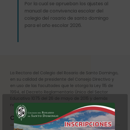
Por la cual se aprueban los ajustes al
manual de convivencia escolar del
colegio del rosario de santo domingo
para el año escolar 2026.
La Rectora del Colegio del Rosario de Santo Domingo,
en su calidad de presidente del Consejo Directivo y
en uso de las facultades que le otorga la Ley 115 de
1994, el Decreto Reglamentario Único del Sector
Educativo 1075 del 26 de mayo de 2015 y demás
normas concordantes,
Considerando qué: