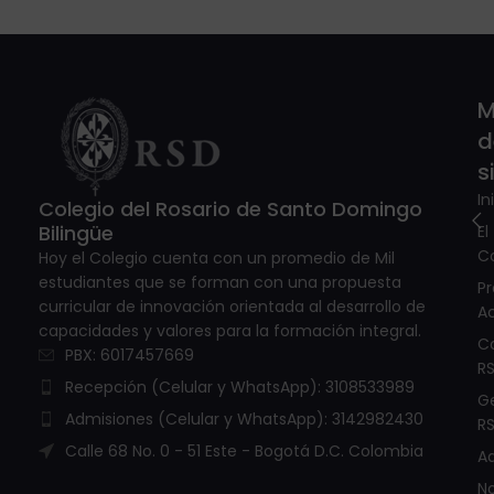
M
d
s
In
Colegio del Rosario de Santo Domingo
Bilingüe
El
C
Hoy el Colegio cuenta con un promedio de Mil
estudiantes que se forman con una propuesta
P
curricular de innovación orientada al desarrollo de
A
capacidades y valores para la formación integral.
C
PBX: 6017457669
R
Recepción (Celular y WhatsApp): 3108533989
G
Admisiones (Celular y WhatsApp): 3142982430
R
Calle 68 No. 0 - 51 Este - Bogotá D.C. Colombia
A
No