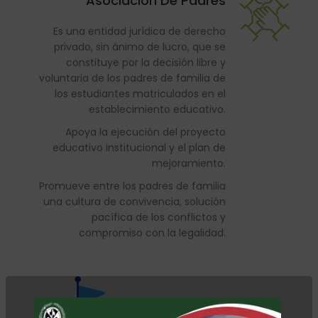
Asociación De Padres
Es una entidad jurídica de derecho
privado, sin ánimo de lucro, que se
constituye por la decisión libre y
voluntaria de los padres de familia de
los estudiantes matriculados en el
establecimiento educativo.
Apoya la ejecución del proyecto
educativo institucional y el plan de
mejoramiento.
Promueve entre los padres de familia
una cultura de convivencia, solución
pacífica de los conflictos y
compromiso con la legalidad.