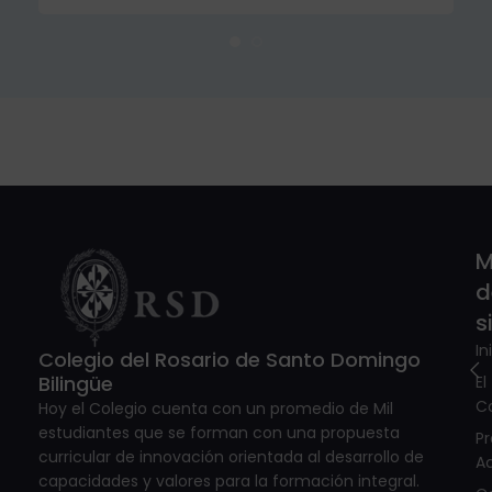
M
d
s
In
Colegio del Rosario de Santo Domingo
Bilingüe
El
C
Hoy el Colegio cuenta con un promedio de Mil
estudiantes que se forman con una propuesta
P
curricular de innovación orientada al desarrollo de
A
capacidades y valores para la formación integral.