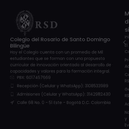
M
d
s
In
Colegio del Rosario de Santo Domingo
Bilingüe
El
C
Hoy el Colegio cuenta con un promedio de Mil
estudiantes que se forman con una propuesta
P
curricular de innovación orientada al desarrollo de
A
capacidades y valores para la formación integral.
C
PBX: 6017457669
R
Recepción (Celular y WhatsApp): 3108533989
G
Admisiones (Celular y WhatsApp): 3142982430
R
Calle 68 No. 0 - 51 Este - Bogotá D.C. Colombia
A
No
y
E