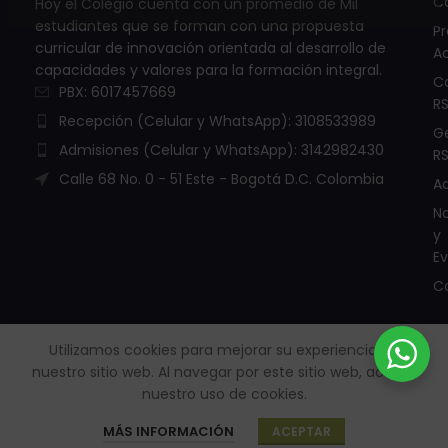
C
Hoy el Colegio cuenta con un promedio de Mil
estudiantes que se forman con una propuesta
P
curricular de innovación orientada al desarrollo de
A
capacidades y valores para la formación integral.
C
PBX: 6017457669
R
Recepción (Celular y WhatsApp): 3108533989
G
Admisiones (Celular y WhatsApp): 3142982430
R
Calle 68 No. 0 - 51 Este - Bogotá D.C. Colombia
A
No
y
E
C
Utilizamos cookies para mejorar su experiencia en
nuestro sitio web.
Al navegar por este sitio web, acepta
Todos los derechos reservados. © Copyright 2005 - 2026 |
nuestro uso de cookies.
Políticas de Protección de datos personales – RSD
Sitio creado por
Internet Ya
.
MÁS INFORMACIÓN
ACEPTAR