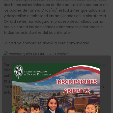
dos horas asincrónicas, es de libre adquisición por parte de
los padres de familia. A los(as) estudiantes que adquieran
y desarrollen a cabalidad las actividades de la plataforma
Oxford se les homologará el proceso desarrollado como
equivalente a las actividades asincrónicas planteadas a
todos los estudiantes del bachillerato
La ruta de compra se anexa a este comunicado.
Por otra parte, los/las estudiantes de los grados octavo a
décimo que cuenten con el nivel de Lengua B2 o B1++
están invitados a participar en el programa de doble
titulación con el colegio americano
Columbia School
.
Próximamente, estaremos convocando a la reunión con
estudiantes y padres de familia interesados.