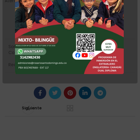
Atentamente
Sor Marta Lucía
Erika Montoya Serrano
Correal Bermúdez O.P.
Coordinadora de
Rectora
Bilingüismo
Siguiente