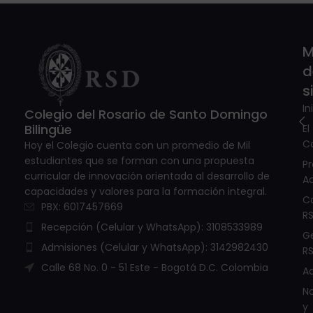
M
d
s
In
Colegio del Rosario de Santo Domingo
Bilingüe
El
C
Hoy el Colegio cuenta con un promedio de Mil
estudiantes que se forman con una propuesta
P
curricular de innovación orientada al desarrollo de
A
capacidades y valores para la formación integral.
C
PBX: 6017457669
R
Recepción (Celular y WhatsApp): 3108533989
G
Admisiones (Celular y WhatsApp): 3142982430
R
Calle 68 No. 0 - 51 Este - Bogotá D.C. Colombia
A
No
y