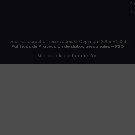
E
C
Todos los derechos reservados. © Copyright 2005 - 2026 |
Políticas de Protección de datos personales – RSD
Sitio creado por
Internet Ya
.