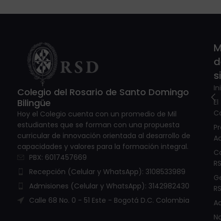
M
d
s
In
Colegio del Rosario de Santo Domingo
Bilingüe
El
C
Hoy el Colegio cuenta con un promedio de Mil
estudiantes que se forman con una propuesta
P
curricular de innovación orientada al desarrollo de
A
capacidades y valores para la formación integral.
C
PBX: 6017457669
R
Recepción (Celular y WhatsApp): 3108533989
G
Admisiones (Celular y WhatsApp): 3142982430
R
Calle 68 No. 0 - 51 Este - Bogotá D.C. Colombia
A
No