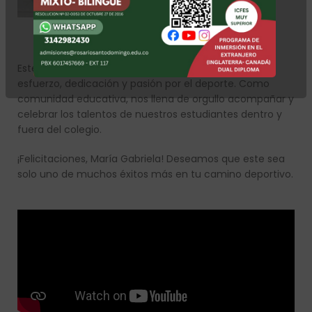
Este importante logro es reflejo de su disciplina,
esfuerzo, dedicación y pasión por el deporte. Como
comunidad educativa, nos llena de orgullo acompañar y
celebrar los talentos de nuestros estudiantes dentro y
fuera del colegio.
¡Felicitaciones, María Gabriela! Deseamos que este sea
solo uno de muchos éxitos más en tu camino deportivo.