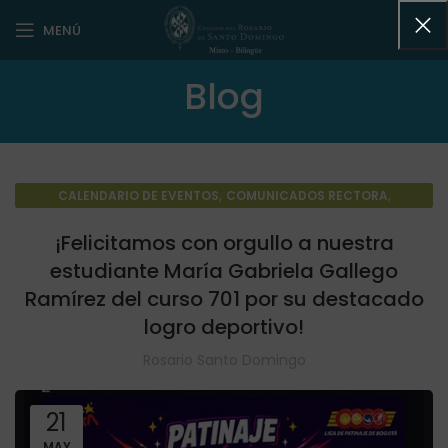
MENÚ
Blog
,
,
CALENDARIO DE EVENTOS
COMUNICADOS RECTORA
,
NOTICIAS DESTACADAS
NOTICIAS GENERALES
¡Felicitamos con orgullo a nuestra
estudiante María Gabriela Gallego
Ramírez del curso 701 por su destacado
logro deportivo!
Rosario Santo Domingo
21
MAY