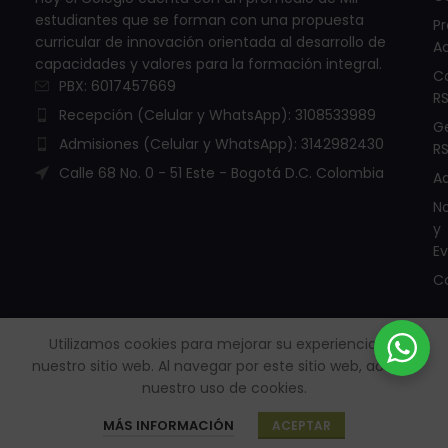
estudiantes que se forman con una propuesta
P
curricular de innovación orientada al desarrollo de
A
capacidades y valores para la formación integral.
C
PBX: 6017457669
R
Recepción (Celular y WhatsApp): 3108533989
G
Admisiones (Celular y WhatsApp): 3142982430
R
Calle 68 No. 0 - 51 Este - Bogotá D.C. Colombia
A
No
y
E
C
Utilizamos cookies para mejorar su experiencia en
nuestro sitio web.
Al navegar por este sitio web, acepta
Todos los derechos reservados. © Copyright 2005 - 2026 |
nuestro uso de cookies.
Políticas de Protección de datos personales – RSD
Sitio creado por
Internet Ya
.
MÁS INFORMACIÓN
ACEPTAR