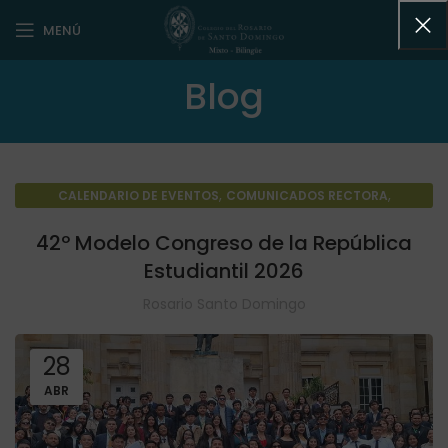
MENÚ
Blog
,
,
CALENDARIO DE EVENTOS
COMUNICADOS RECTORA
,
NOTICIAS DESTACADAS
NOTICIAS GENERALES
42º Modelo Congreso de la República
Estudiantil 2026
Rosario Santo Domingo
28
ABR