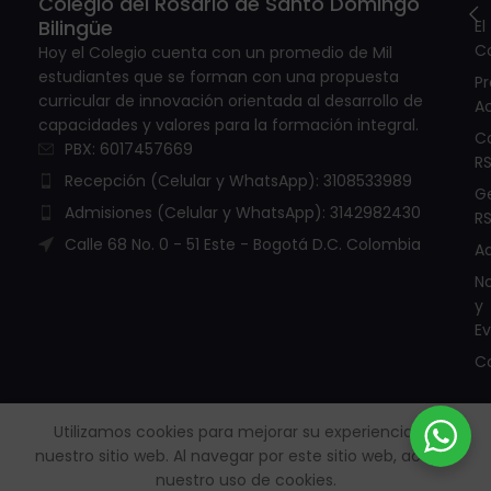
Colegio del Rosario de Santo Domingo
Bilingüe
El
C
Hoy el Colegio cuenta con un promedio de Mil
estudiantes que se forman con una propuesta
P
curricular de innovación orientada al desarrollo de
A
capacidades y valores para la formación integral.
C
PBX: 6017457669
R
Recepción (Celular y WhatsApp): 3108533989
G
Admisiones (Celular y WhatsApp): 3142982430
R
Calle 68 No. 0 - 51 Este - Bogotá D.C. Colombia
A
No
y
E
C
Utilizamos cookies para mejorar su experiencia en
nuestro sitio web.
Al navegar por este sitio web, acepta
Todos los derechos reservados. © Copyright 2005 - 2026 |
nuestro uso de cookies.
Políticas de Protección de datos personales – RSD